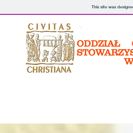
This site was design
ODDZIAŁ 
STOWARZYS
W GD